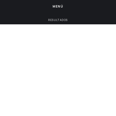
MENÚ
RESULTADOS
EXPERIENCIA META
SERVICIOS
BLOG
CONTACTO
AVISO DE PRIVACIDAD
INICIO
CONTACTO
CONTACTO@META.MX
DISPONIBILIDAD
LUN-VIE: 9AM-6PM