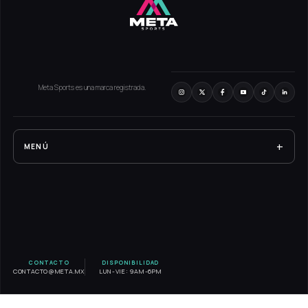
Meta Sports es una marca registrada.
+
MENÚ
RESULTADOS
EXPERIENCIA META
SERVICIOS
BLOG
CONTACTO
DISPONIBILIDAD
CONTACTO@META.MX
LUN-VIE: 9AM-6PM
CONTACTO
AVISO DE PRIVACIDAD