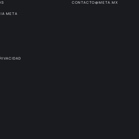
OS
CONTACTO@META.MX
IA META
PRIVACIDAD