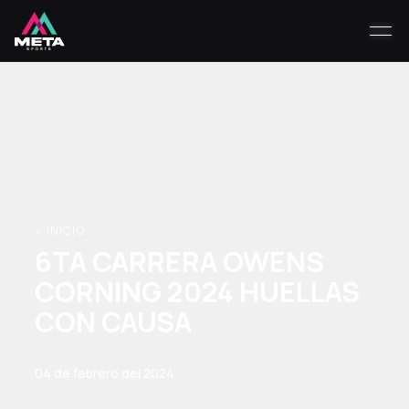
< INICIO
6TA CARRERA OWENS
CORNING 2024 HUELLAS
CON CAUSA
04 de febrero del 2024