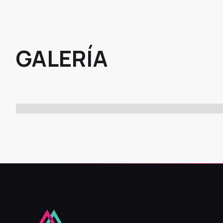
GALERÍA