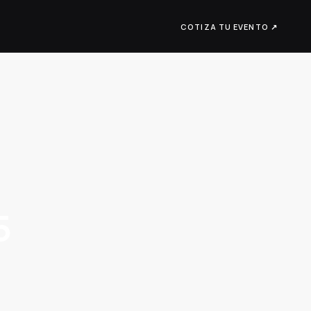
COTIZA TU EVENTO ↗
5