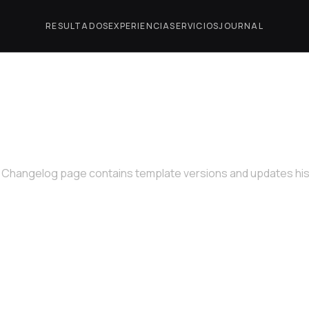
RESULTADOS
EXPERIENCIA
SERVICIOS
JOURNAL
CHANGELOG
 Changelog page contains template versions and updates his
ersion 1.0 released