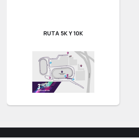
RUTA 5K Y 10K