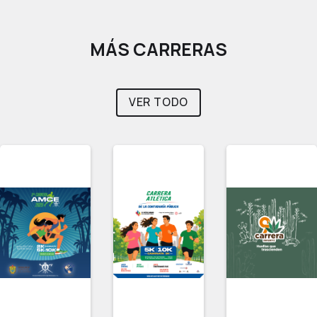
MÁS CARRERAS
VER TODO