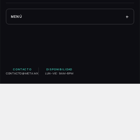
+
MENÚ
RESULTADOS
EXPERIENCIA META
SERVICIOS
BLOG
CONTACTO
DISPONIBILIDAD
CONTACTO@META.MX
LUN-VIE: 9AM-6PM
CONTACTO
AVISO DE PRIVACIDAD
INICIO