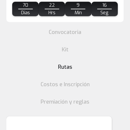
70
22
9
16
Días
Hrs
Min
Seg
Convocatoria
Kit
Rutas
Costos e Inscripción
Premiación y reglas