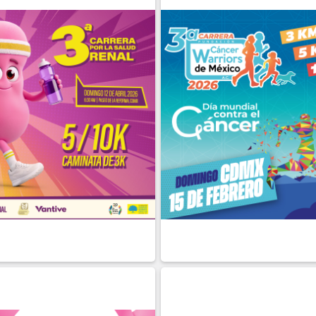
LLE
INSCRIBIRME
DETALLE
INSCRI
BRIL
15 DE
FEBRERO
cial
Presencial
LLE
INSCRIBIRME
DETALLE
INSCRI