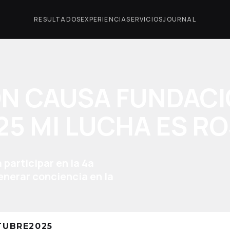
RESULTADOS
EXPERIENCIA
SERVICIOS
JOURNAL
ON CAUSA FUNDAC
25 MI LUCHA ES R
 participar en la 4a
enerar conciencia en la
TUBRE
2025