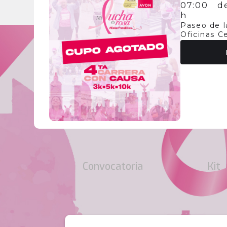
07:00
d
h
Paseo de l
Oficinas C
Convocatoria
Kit