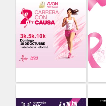
18 DE
OCTUBRE
20 DE
O
Presencial
Presen
DETALLE
INSCRIBIRME
DETA