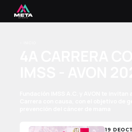
< INICIO
4A CARRERA C
IMSS - AVON 20
Fundación IMSS A.C. y AVON te invitan a
Carrera con causa, con el objetivo de g
prevención del cáncer de mama
19 DE
OC