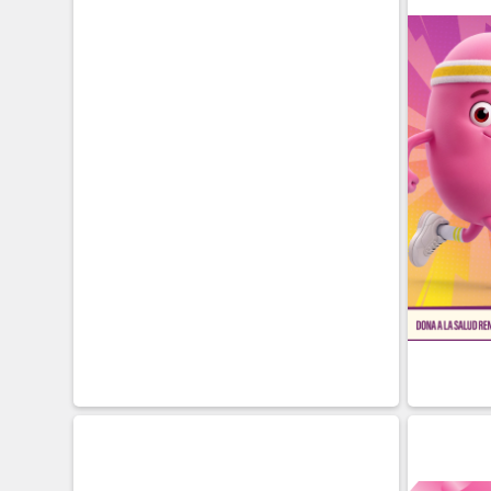
DETALLE
INSCRIBIRME
DETA
10 DE
NOVIEMBRE
Presencial
DETALLE
INSCRIBIRME
12 DE
A
Presen
DETA