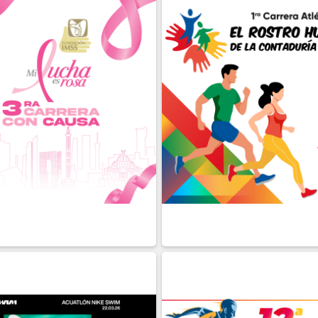
CTUBRE
21 DE
SEPTIEMBRE
cial
Presencial
LLE
INSCRIBIRME
DETALLE
INSCRI