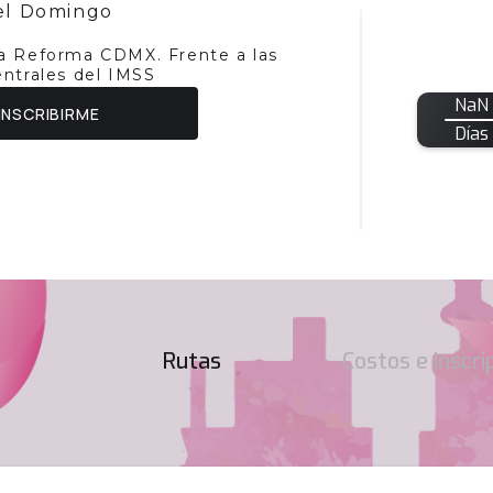
el Domingo
a Reforma CDMX. Frente a las
entrales del IMSS
NaN
INSCRIBIRME
Días
Rutas
Costos e Inscri