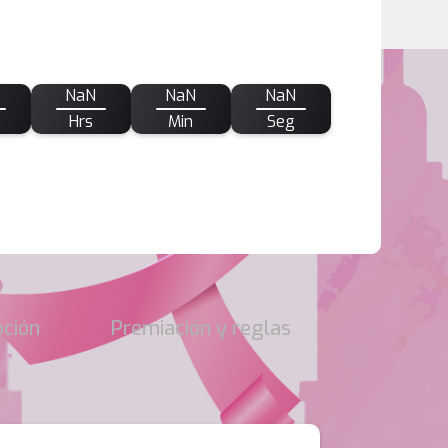
NaN
NaN
NaN
Hrs
Min
Seg
pción
Premiación y reglas