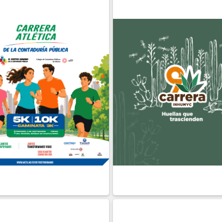
TIEMBRE
06 DE
ABRL
cial
Presencial