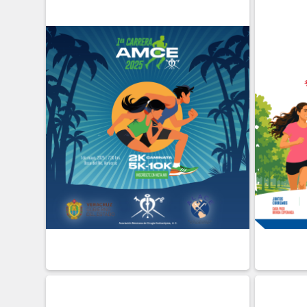
01 DE
MAYO
06
SEP
Presencial
Presen