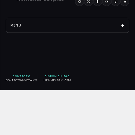
+
MENÚ
RESULTADOS
EXPERIENCIA META
SERVICIOS
BLOG
CONTACTO
DISPONIBILIDAD
CONTACTO@META.MX
LUN-VIE: 9AM-6PM
CONTACTO
AVISO DE PRIVACIDAD
INICIO