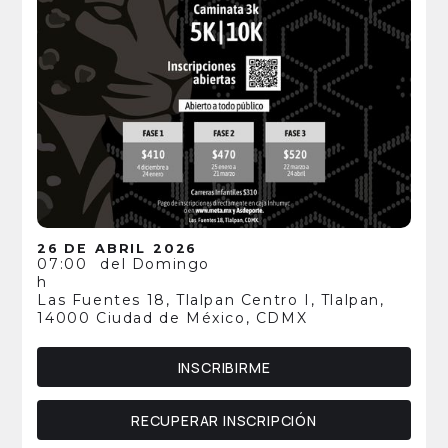
26 DE
ABRIL
2026
07:00
del Domingo
h
Las Fuentes 18, Tlalpan Centro I, Tlalpan,
14000 Ciudad de México, CDMX
INSCRIBIRME
RECUPERAR INSCRIPCIÓN