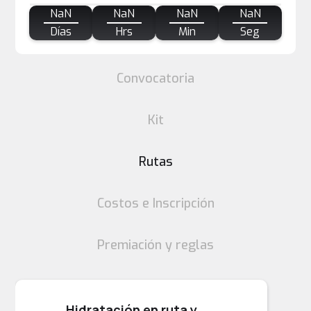
NaN
NaN
NaN
NaN
Días
Hrs
Min
Seg
Convocatoria
Kit
Rutas
Costos e Inscripción
Premiación y reglas
Hidratación en ruta y