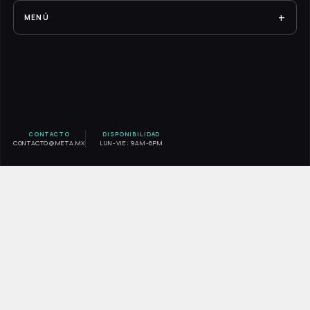
+
MENÚ
RESULTADOS
EXPERIENCIA META
SERVICIOS
BLOG
CONTACTO
DISPONIBILIDAD
CONTACTO@META.MX
LUN-VIE: 9AM-6PM
CONTACTO
AVISO DE PRIVACIDAD
INICIO