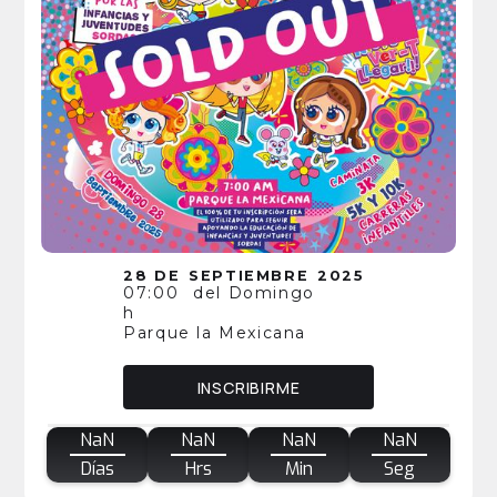
28 DE
SEPTIEMBRE
2025
07:00
del Domingo
h
Parque la Mexicana
INSCRIBIRME
NaN
NaN
NaN
NaN
Días
Hrs
Min
Seg