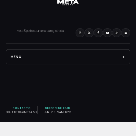
Meta Sports es una marca registrada.
+
MENÚ
RESULTADOS
EXPERIENCIA META
SERVICIOS
BLOG
CONTACTO
DISPONIBILIDAD
CONTACTO@META.MX
LUN-VIE: 9AM-6PM
CONTACTO
AVISO DE PRIVACIDAD