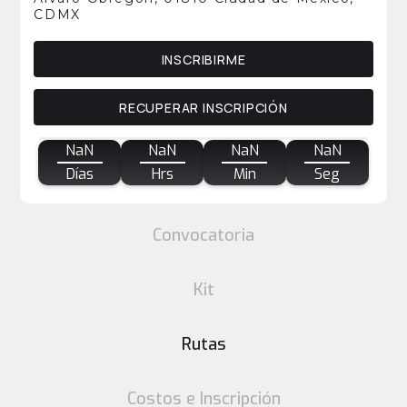
CDMX
INSCRIBIRME
RECUPERAR INSCRIPCIÓN
NaN
NaN
NaN
NaN
Días
Hrs
Min
Seg
Convocatoria
Kit
Rutas
Costos e Inscripción