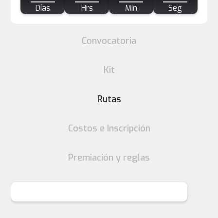
Días
Hrs
Min
Seg
Convocatoria
Kit
Rutas
Costos e Inscripción
Premiación y reglas