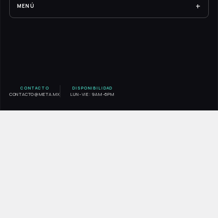
+
MENÚ
RESULTADOS
EXPERIENCIA META
SERVICIOS
BLOG
CONTACTO
DISPONIBILIDAD
CONTACTO@META.MX
LUN-VIE: 9AM-6PM
CONTACTO
AVISO DE PRIVACIDAD
INICIO