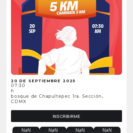
20 DE
SEPTIEMBRE
2025
07:30
h
bosque de Chapultepec 1ra. Sección,
CDMX
INSCRIBIRME
NaN
NaN
NaN
NaN